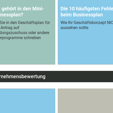
gehört in den Mini-
Die 10 häufigsten Fehle
inessplan?
beim Businessplan
ie in den Geschäftsplan für
Wie Ihr Geschäftskonzept NI
 Antrag auf
aussehen sollte
dungszuschuss oder andere
erprogramme schreiben
ternehmensbewertung