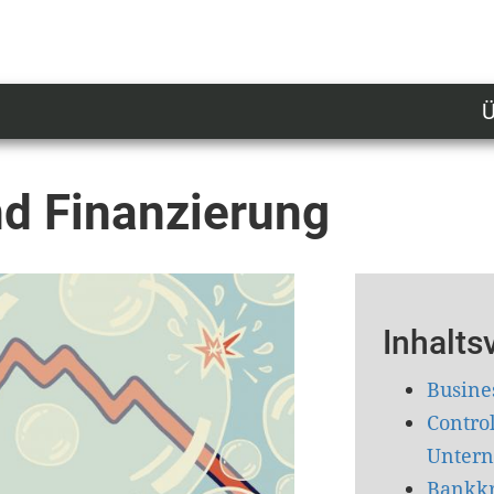
Ü
U
n
l
d Finanzierung
M
Inhalts
Busine
Control
Unter
Bankkr