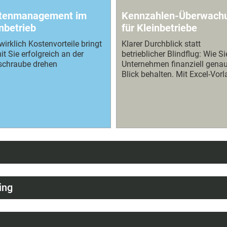
tenmanagement im
Kennzahlen-Überwach
nbetrieb
für Kleinbetriebe
irklich Kostenvorteile bringt
Klarer Durchblick statt
it Sie erfolgreich an der
betrieblicher Blindflug: Wie Si
schraube drehen
Unternehmen finanziell gena
Blick behalten. Mit Excel-Vor
ing