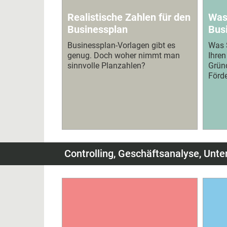
Realistische Zahlen für den
Was 
Businessplan
Bus
Businessplan-Vorlagen gibt es
Was S
genug. Doch woher nimmt man
Ihren
sinnvolle Planzahlen?
Grün
Förd
Controlling, Geschäftsanalyse, Un