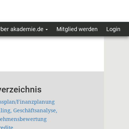
ber akademie.de
Mitglied werden
Login
ser
ot
oggedin
enu
verzeichnis
ssplan/Finanzplanung
ling, Geschäftsanalyse,
nehmensbewertung
edite