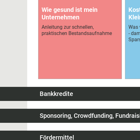
Wie gesund ist mein
Kos
Unternehmen
Klei
Anleitung zur schnellen,
Was w
praktischen Bestandsaufnahme
- dam
Spar
Bankkredite
Sponsoring, Crowdfunding, Fundrais
Fördermittel