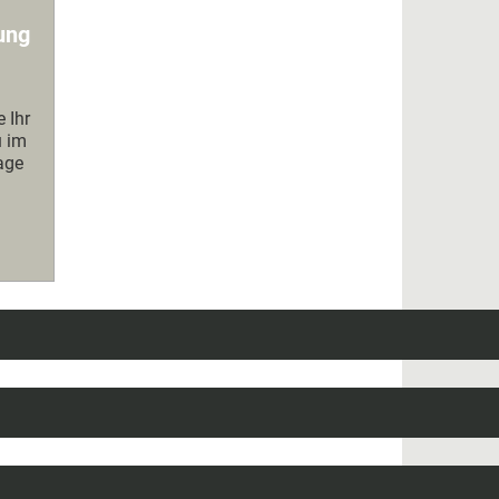
ung
e Ihr
u im
lage