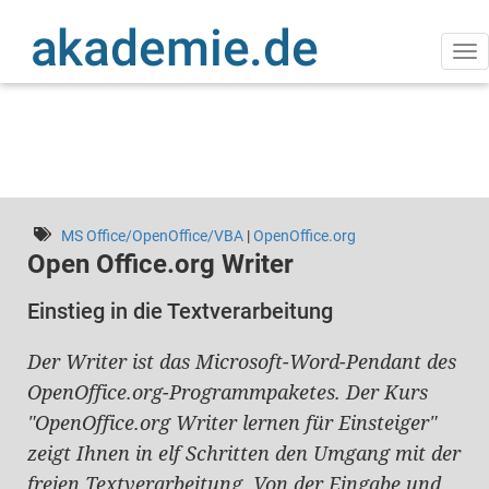
Direkt
zum
Inhalt
Na
ak
MS Office/OpenOffice/VBA
|
OpenOffice.org
Open Office.org Writer
Einstieg in die Textverarbeitung
Der Writer ist das Microsoft-Word-Pendant des
OpenOffice.org-Programmpaketes. Der Kurs
"OpenOffice.org Writer lernen für Einsteiger"
zeigt Ihnen in elf Schritten den Umgang mit der
freien Textverarbeitung. Von der Eingabe und