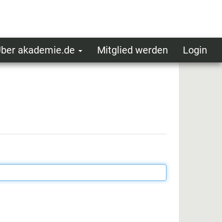
ber akademie.de
Mitglied werden
Login
ser
ot
oggedin
enu