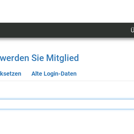
Ü
U
n
l
werden Sie Mitglied
M
cksetzen
Alte Login-Daten