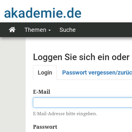
Direkt
zum
Inhalt
Themen
Suche
Main
navigation
Loggen Sie sich ein oder
Login
Passwort vergessen/zurü
Primäre
Reiter
E-Mail
E-Mail-Adresse bitte eingeben.
Passwort